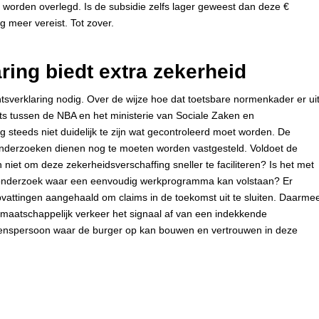
 worden overlegd. Is de subsidie zelfs lager geweest dan deze €
 meer vereist. Tot zover.
ing biedt extra zekerheid
sverklaring nodig. Over de wijze hoe dat toetsbare normenkader er ui
ts tussen de NBA en het ministerie van Sociale Zaken en
 steeds niet duidelijk te zijn wat gecontroleerd moet worden. De
sonderzoeken dienen nog te moeten worden vastgesteld. Voldoet de
iet om deze zekerheidsverschaffing sneller te faciliteren? Is het met
e-onderzoek waar een eenvoudig werkprogramma kan volstaan? Er
opvattingen aangehaald om claims in de toekomst uit te sluiten. Daarme
t maatschappelijk verkeer het signaal af van een indekkende
uwenspersoon waar de burger op kan bouwen en vertrouwen in deze