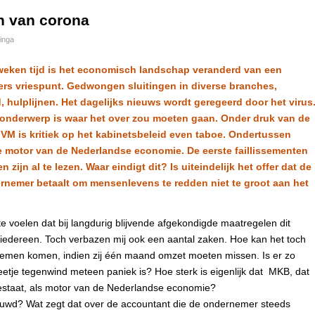
n van corona
inga
al weken tijd is het economisch landschap veranderd van een
rs vriespunt. Gedwongen sluitingen in diverse branches,
 hulplijnen. Het dagelijks nieuws wordt geregeerd door het virus
n onderwerp is waar het over zou moeten gaan. Onder druk van de
RIVM is kritiek op het kabinetsbeleid even taboe. Ondertussen
e motor van de Nederlandse economie. De eerste faillissementen
zijn al te lezen. Waar eindigt dit? Is uiteindelijk het offer dat de
nemer betaalt om mensenlevens te redden niet te groot aan het
e voelen dat bij langdurig blijvende afgekondigde maatregelen dit
iedereen. Toch verbazen mij ook een aantal zaken. Hoe kan het toch
lemen komen, indien zij één maand omzet moeten missen. Is er zo
beetje tegenwind meteen paniek is? Hoe sterk is eigenlijk dat MKB, dat
estaat, als motor van de Nederlandse economie?
bouwd? Wat zegt dat over de accountant die de ondernemer steeds