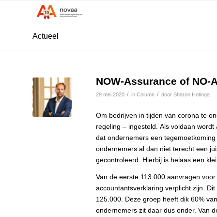
Actueel
NOW-Assurance of NO-
/
/
29 mei 2020
in
Column
door
Sharon Hotinga
Om bedrijven in tijden van corona te 
regeling – ingesteld. Als voldaan word
dat ondernemers een tegemoetkoming in
ondernemers al dan niet terecht een j
gecontroleerd. Hierbij is helaas een kl
Van de eerste 113.000 aanvragen voor l
accountantsverklaring verplicht zijn. Di
125.000. Deze groep heeft dik 60% van
ondernemers zit daar dus onder. Van de