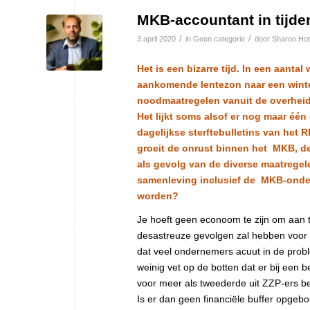
MKB-accountant in tijde
/
/
3 april 2020
in
Geen categorie
door
Sharon Hot
Het is een bizarre tijd. In een aant
aankomende lentezon naar een winte
noodmaatregelen vanuit de overheid,
Het lijkt soms alsof er nog maar éé
dagelijkse sterftebulletins van het 
groeit de onrust binnen het MKB, d
als gevolg van de diverse maatregelen 
samenleving inclusief de MKB-onder
worden?
Je hoeft geen econoom te zijn om aan t
desastreuze gevolgen zal hebben voor 
dat veel ondernemers acuut in de prob
weinig vet op de botten dat er bij een 
voor meer als tweederde uit ZZP-ers b
Is er dan geen financiële buffer opge