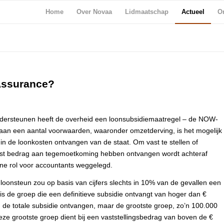
Home
Over Novaa
Lidmaatschap
Actueel
Or
Assurance?
ondersteunen heeft de overheid een loonsubsidiemaatregel – de NOW-
t aan een aantal voorwaarden, waaronder omzetderving, is het mogelijk
 de loonkosten ontvangen van de staat. Om vast te stellen of
uist bedrag aan tegemoetkoming hebben ontvangen wordt achteraf
eine rol voor accountants weggelegd.
oonsteun zou op basis van cijfers slechts in 10% van de gevallen een
t is de groep die een definitieve subsidie ontvangt van hoger dan €
 de totale subsidie ontvangen, maar de grootste groep, zo’n 100.000
ze grootste groep dient bij een vaststellingsbedrag van boven de €