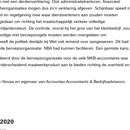
met een derdenverklaring. Ook administratiekantoren, financieel
heorganisaties mogen dus zo’n verklaring afgeven. Schijnbaar speelt i
eid en regelgeving mee waar dienstverleners aan zouden moeten
gedaan om richting het maatschappelijk verkeer volledige
ljardensteun. De controle, vooral bij het gros van het kleinbedrijf, zou
skundige mét beroepsregels moeten worden overgelaten om
heeft de politiek destijds bij Wet ook iemand voor aangewezen. Dit had
j de beroepsorganisatie NBA had kunnen faciliteren. Een gemiste kans.
iteerd door de beroepsorganisatie voor de vele MKB-accountants was
nderscheidend maatwerkproduct aan te bieden richting de overheid en
e Novaa en eigenaar van Accountax Accountants & Bedrijfsadviseurs.
 2020
inga