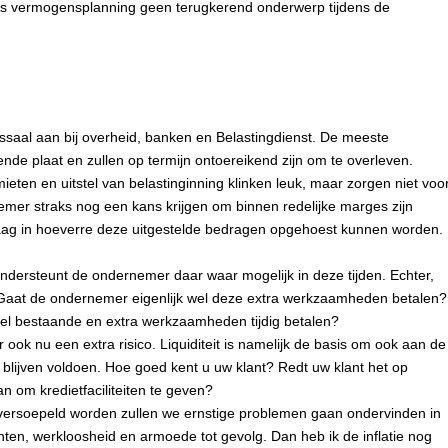
Was vermogensplanning geen terugkerend onderwerp tijdens de
aal aan bij overheid, banken en Belastingdienst. De meeste
nde plaat en zullen op termijn ontoereikend zijn om te overleven.
eten en uitstel van belastinginning klinken leuk, maar zorgen niet voo
emer straks nog een kans krijgen om binnen redelijke marges zijn
vraag in hoeverre deze uitgestelde bedragen opgehoest kunnen worden.
dersteunt de ondernemer daar waar mogelijk in deze tijden. Echter,
 Gaat de ondernemer eigenlijk wel deze extra werkzaamheden betalen?
 wel bestaande en extra werkzaamheden tijdig betalen?
 ook nu een extra risico. Liquiditeit is namelijk de basis om ook aan de
 blijven voldoen. Hoe goed kent u uw klant? Redt uw klant het op
an om kredietfaciliteiten te geven?
 versoepeld worden zullen we ernstige problemen gaan ondervinden in
enten, werkloosheid en armoede tot gevolg. Dan heb ik de inflatie nog