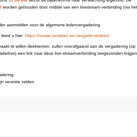
rond
17.00 uur
wordt de bijeenkomst naar verwachting afgerond. De
l
worden gehouden door middel van een livestream‑verbinding (via he
ulier aanmelden voor de algemene ledenvergadering.
leest u hier:
https://novaa.nu/akten-en-vergaderstukken/
maakt te willen deelnemen, zullen voorafgaand aan de vergadering (op
iladres) een link naar deze live-streamverbinding toegezonden krijgen
adering
jn vereiste velden