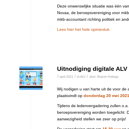
Deze onwenselijke situatie was één va
Novaa, de beroepsvereniging voor mkb
mkb-accountant richting politiek en and
Lees hier het hele opiniestuk.
Uitnodiging digitale AL
/
/
7 april 2021
in
ALV
door
Sharon Hotinga
Wij nodigen u van harte uit de voor d
plaatsvindt op
donderdag 20 mei 2021
Tijdens de ledenvergadering zullen o.a
beroepsvereniging worden toegelicht.
aanwezigheid stellen we zeer op prijs!