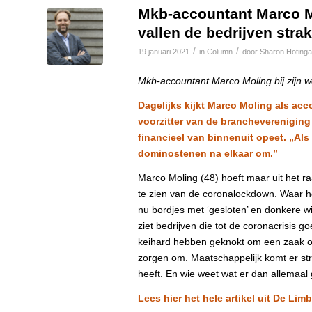
Mkb-accountant Marco Mol
vallen de bedrijven stra
/
/
19 januari 2021
in
Column
door
Sharon Hotinga
Mkb-accountant Marco Moling bij zijn w
Dagelijks kijkt Marco Moling als acc
voorzitter van de brancheverenigin
financieel van binnenuit opeet. „Als 
dominostenen na elkaar om.”
Marco Moling (48) hoeft maar uit het r
te zien van de coronalockdown. Waar het
nu bordjes met ‘gesloten’ en donkere wi
ziet bedrijven die tot de coronacrisis
keihard hebben geknokt om een zaak o
zorgen om. Maatschappelijk komt er str
heeft. En wie weet wat er dan allemaal 
Lees hier het hele artikel uit De Limb