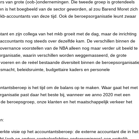
eurs van grote (oob-)ondernemingen. Die tweede groep is grotendeels
n is het boegbeeld van de sector geworden, al zou Barend Moret zich
 mkb-accountants van deze tijd. Ook de beroepsorganisatie leunt zwaar
ant en zijn collega van het mkb groeit met de dag, maar de inrichting
 accountants nog steeds over dezelfde kam. De verschillen binnen de
vernance voorstellen van de NBA alleen nog maar verder uit beeld te
psorganisatie, waarin verschillen worden weggemasseerd, de grote
oeren en de reëel bestaande diversiteit binnen de beroepsorganisati
ingsmacht, beleidsruimte, budgettaire kaders en personele
ountantsberoep is het tijd om de balans op te maken. Waar gaat het met
rganisatie past daar het beste bij, wanneer we anno 2020 met een
 de beroepsgroep, onze klanten en het maatschappelijk verkeer het
en:
erkte visie op het accountantsberoep: de externe accountant die in het
icht (oob en andere controleplichtige ondernemingen) een wettelijk