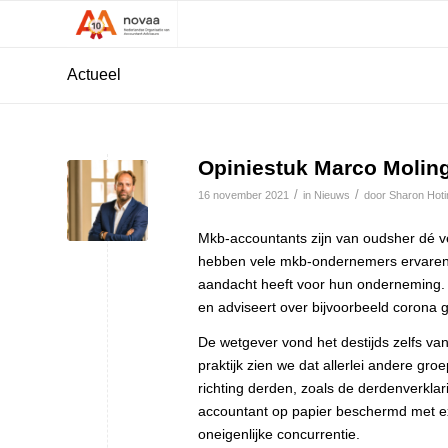
Actueel
Opiniestuk Marco Molin
/
/
16 november 2021
in
Nieuws
door
Sharon Hoti
Mkb-accountants zijn van oudsher dé v
hebben vele mkb-ondernemers ervaren h
aandacht heeft voor hun onderneming. E
en adviseert over bijvoorbeeld corona 
De wetgever vond het destijds zelfs va
praktijk zien we dat allerlei andere g
richting derden, zoals de derdenverkla
accountant op papier beschermd met ext
oneigenlijke concurrentie.