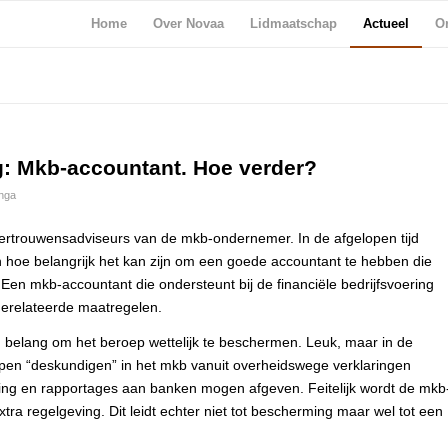
Home
Over Novaa
Lidmaatschap
Actueel
Or
g: Mkb-accountant. Hoe verder?
nga
ertrouwensadviseurs van de mkb-ondernemer. In de afgelopen tijd
oe belangrijk het kan zijn om een goede accountant te hebben die
en mkb-accountant die ondersteunt bij de financiële bedrijfsvoering
gerelateerde maatregelen.
n belang om het beroep wettelijk te beschermen. Leuk, maar in de
roepen “deskundigen” in het mkb vanuit overheidswege verklaringen
ring en rapportages aan banken mogen afgeven. Feitelijk wordt de mkb
ra regelgeving. Dit leidt echter niet tot bescherming maar wel tot een