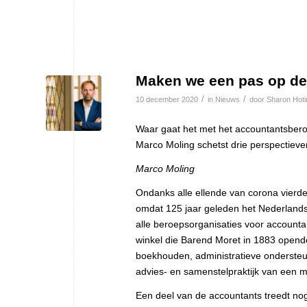
Maken we een pas op de p
/
/
10 december 2020
in
Nieuws
door
Sharon Hoti
Waar gaat het met het accountantsberoe
Marco Moling schetst drie perspectieve
Marco Moling
Ondanks alle ellende van corona vierde
omdat 125 jaar geleden het Nederlands
alle beroepsorganisaties voor accounta
winkel die Barend Moret in 1883 opende
boekhouden, administratieve ondersteuni
advies- en samenstelpraktijk van een
Een deel van de accountants treedt nog