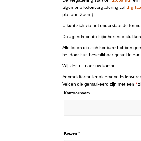
De vergadering start om
15.30 uur
en 
algemene ledenvergadering zal
digitaa
platform Zoom).
U kunt zich via het onderstaande form
De agenda en de bijbehorende stukken 
Alle leden die zich kenbaar hebben ge
het door hun beschikbaar gestelde e-ma
Wij zien uit naar uw komst!
Aanmeldformulier algemene ledenverg
Velden die gemarkeerd zijn met een
*
zi
Kantoornaam
Kiezen
*