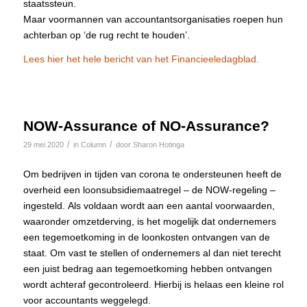
staatssteun.
Maar voormannen van accountantsorganisaties roepen hun
achterban op ‘de rug recht te houden’.
Lees hier het hele bericht van het Financieeledagblad.
NOW-Assurance of NO-Assurance?
/
/
29 mei 2020
in
Column
door
Sharon Hotinga
Om bedrijven in tijden van corona te ondersteunen heeft de
overheid een loonsubsidiemaatregel – de NOW-regeling –
ingesteld. Als voldaan wordt aan een aantal voorwaarden,
waaronder omzetderving, is het mogelijk dat ondernemers
een tegemoetkoming in de loonkosten ontvangen van de
staat. Om vast te stellen of ondernemers al dan niet terecht
een juist bedrag aan tegemoetkoming hebben ontvangen
wordt achteraf gecontroleerd. Hierbij is helaas een kleine rol
voor accountants weggelegd.