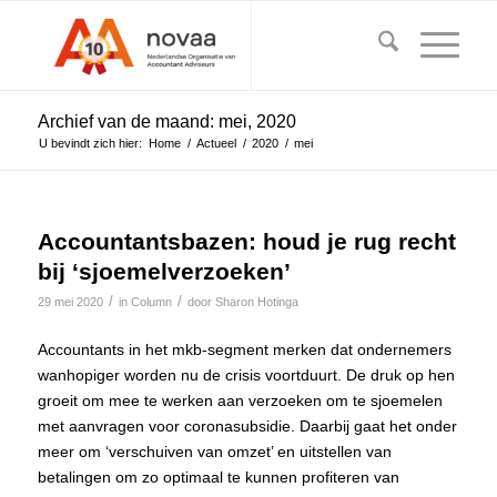
Archief van de maand: mei, 2020
U bevindt zich hier:
Home
/
Actueel
/
2020
/
mei
Accountantsbazen: houd je rug recht
bij ‘sjoemelverzoeken’
/
/
29 mei 2020
in
Column
door
Sharon Hotinga
Accountants in het mkb-segment merken dat ondernemers
wanhopiger worden nu de crisis voortduurt. De druk op hen
groeit om mee te werken aan verzoeken om te sjoemelen
met aanvragen voor coronasubsidie. Daarbij gaat het onder
meer om ‘verschuiven van omzet’ en uitstellen van
betalingen om zo optimaal te kunnen profiteren van