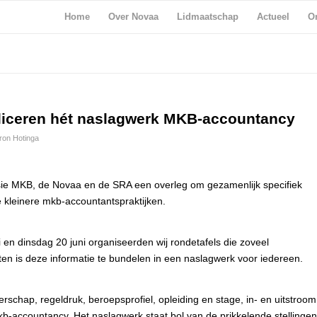
Home
Over Novaa
Lidmaatschap
Actueel
Or
iceren hét naslagwerk MKB-accountancy
ron Hotinga
sie MKB, de Novaa en de SRA een overleg om gezamenlijk specifiek
 kleinere mkb-accountantspraktijken.
i en dinsdag 20 juni organiseerden wij rondetafels die zoveel
ten is deze informatie te bundelen in een naslagwerk voor iedereen.
schap, regeldruk, beroepsprofiel, opleiding en stage, in- en uitstroom
kb-accountancy. Het naslagwerk staat bol van de prikkelende stellingen