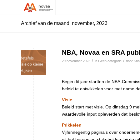
Archief van de maand: november, 2023
NBA, Novaa en SRA publ
/
/
29 november 2023
in
Geen categorie
door
Sha
Begin dit jaar startten de NBA-Commis
beleid te ontwikkelen voor met name de
Visie
Beleid start met visie. Op dinsdag 9 me
waardevolle input opleverden dat beslo
Prikkelen
Vijfennegentig pagina’s over ondernemer
uit het beroep en stakeholders bij de m