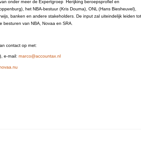
 van onder meer de Expertgroep Herijking beroepsprofiel en
loppenburg), het NBA-bestuur (Kris Douma), ONL (Hans Biesheuvel),
ijs, banken en andere stakeholders. De input zal uiteindelijk leiden to
 de besturen van NBA, Novaa en SRA.
dan contact op met:
), e-mail:
marco@accountax.nl
ovaa.nu