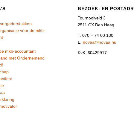
’S
BEZOEK- EN POSTAD
Tournooiveld 3
 vergaderstukken
2511 CX Den Haag
rganisatie voor de mkb-
T: 070 – 74 00 130
nt
E:
novaa@novaa.nu
de mkb-accountant
KvK: 60429917
hand met Ondernemend
d!
chap
nifest
ie
vaa
rklaring
 motivator