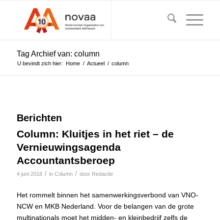
Tag Archief van: column
U bevindt zich hier:
Home
/
Actueel
/
column
Berichten
Column: Kluitjes in het riet – de
Vernieuwingsagenda
Accountantsberoep
/
/
4 juni 2018
in
Column
door
Redactie
Het rommelt binnen het samenwerkingsverbond van VNO-
NCW en MKB Nederland. Voor de belangen van de grote
multinationals moet het midden- en kleinbedrijf zelfs de