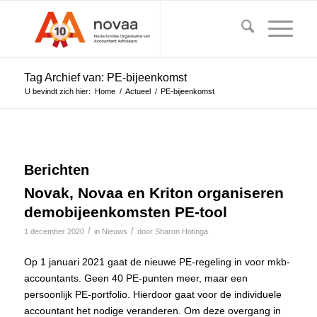
Tag Archief van: PE-bijeenkomst
U bevindt zich hier:
Home
/
Actueel
/
PE-bijeenkomst
Berichten
Novak, Novaa en Kriton organiseren
demobijeenkomsten PE-tool
/
/
1 december 2020
in
Nieuws
door
Sharon Hotinga
Op 1 januari 2021 gaat de nieuwe PE-regeling in voor mkb-
accountants. Geen 40 PE-punten meer, maar een
persoonlijk PE-portfolio. Hierdoor gaat voor de individuele
accountant het nodige veranderen. Om deze overgang in